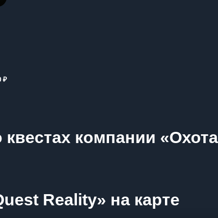
₽
0
 квестах компании «Охота
est Reality» на карте