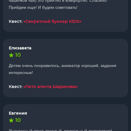
чашечкой чая) это приятно и комфортно. Спасибо!
Прийдем еще! И будем советовать!
Квест:
«Секретный бункер KIDS»
Елизавета
10
Детям очень понравилось, аниматор хороший, задания
интересные!
Квест:
«Лето агента Шарикова»
Евгения
10
Интересный квест, веселый, прикольный детективчик!