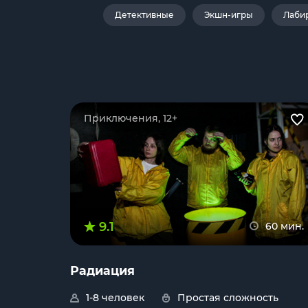
Детективные
Экшн-игры
Лаби
Приключения, 12+
9.1
60 мин.
Радиация
1-8 человек
Простая сложность