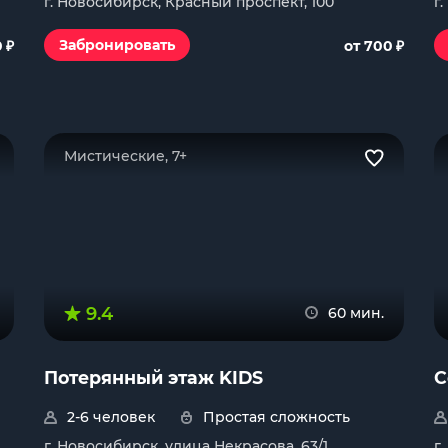
г. Новосибирск, Красный проспект, 100
г
₽
₽
Забронировать
0
от 700
Мистические, 7+
9.4
60 мин.
Потерянный этаж KIDS
С
2-6 человек
Простая сложность
г. Новосибирск, улица Некрасова, 63/1
г