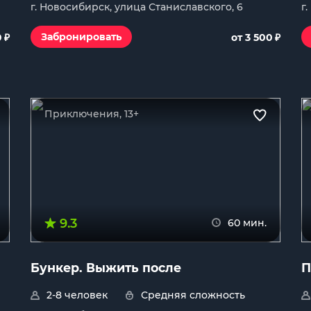
г. Новосибирск, улица Станиславского, 6
г
₽
₽
Забронировать
0
от 3 500
Приключения, 13+
9.3
60 мин.
Бункер. Выжить после
П
2-8 человек
Средняя сложность