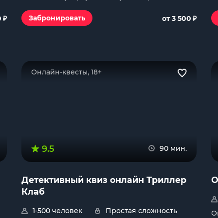
₽
₽
Забронировать
0
от 3 500
Онлайн-квесты, 18+
9.5
90 мин.
Детективный квиз онлайн Триллер
O
Клаб
1-500 человек
Простая сложность
О