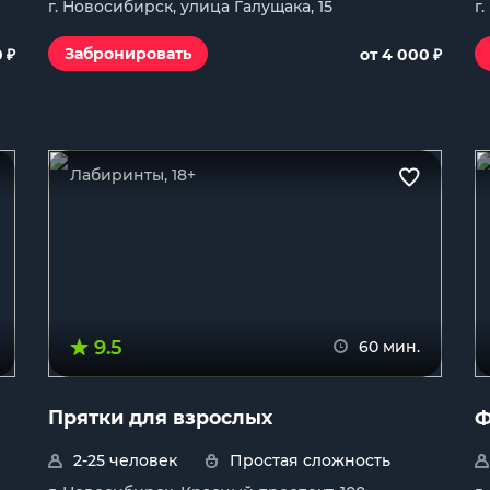
г. Новосибирск, улица Галущака, 15
г
₽
₽
Забронировать
0
от 4 000
Лабиринты, 18+
9.5
60 мин.
Прятки для взрослых
Ф
2-25 человек
Простая сложность