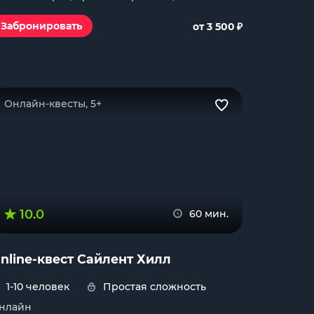
₽
Забронировать
от 3 500
Онлайн-квесты, 5+
10.0
60 мин.
nline-квест Сайлент Хилл
1-10 человек
Простая сложность
нлайн