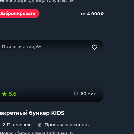
. Новосибирск, улица Галущака, 15
₽
Забронировать
от 4 000
Приключения, 6+
8.6
60 мин.
екретный бункер KIDS
2-12 человек
Простая сложность
. Новосибирск, улица Галущака, 15