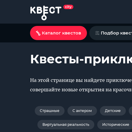
Каталог квестов
Подбор квес
Квесты-прикл
На этой странице вы найдете приключе
совершайте новые открытия на красочн
Страшные
С актером
Детские
Виртуальная реальность
Исторические