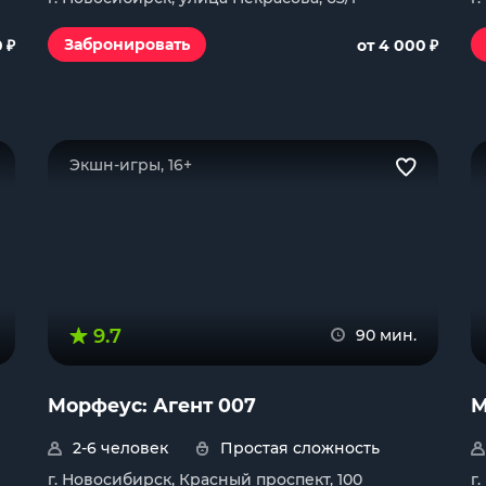
₽
₽
Забронировать
0
от 4 000
Экшн-игры, 16+
9.7
90 мин.
Морфеус: Агент 007
М
2-6 человек
Простая сложность
г. Новосибирск, Красный проспект, 100
г