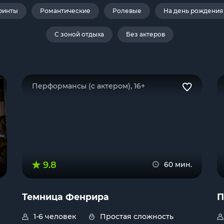
ринты
Романтические
Ролевые
На день рождения
С зоной отдыха
Без актеров
Перформансы (с актером), 16+
9.8
60 мин.
Темница Фенрира
П
1-6 человек
Простая сложность