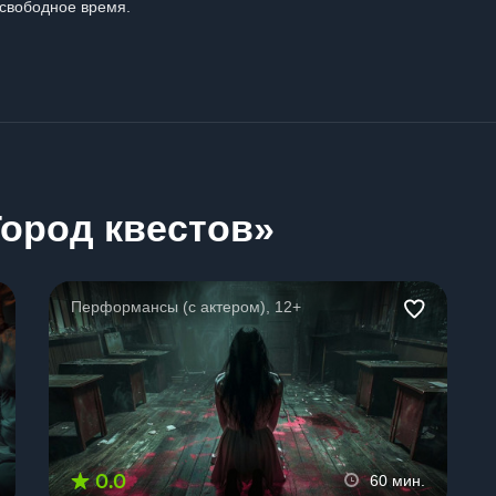
свободное время.
ород квестов»
Перформансы (с актером), 12+
0.0
60 мин.