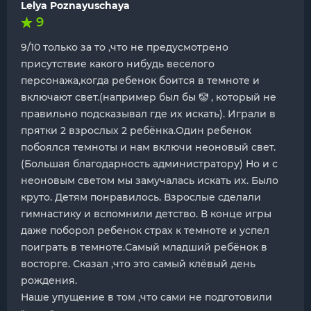
Lelya Poznayuschaya
9
9/10 только за то ,что не предусмотрено
присутствие какого нибудь веселого
персонажа,когда ребенок боится в темноте и
включают свет.(например был бы 🤡 , который не
правильно подсказывал где их искать). Играли в
прятки 2 взрослых 2 ребёнка.Один ребенок
побоялся темноты и нам включи неоновый свет.
(Большая благодарность администратору) Но и с
неоновым светом мы замучалась искать их. Было
круто. Детям понравилось. Взрослые сделали
гимнастику и вспомнили детство. В конце игры
даже поборол ребенок страх к темноте и успел
поиграть в темноте.Самый младший ребёнок в
восторге. Сказал ,что это самый клёвый день
рождения.
Наше упущение в том ,что сами не подготовили