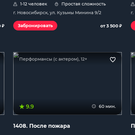
1-12 человек
Простая сложность
г. Новосибирск, ул. Кузьмы Минина 9/2
г
₽
₽
Забронировать
0
от 3 500
Перформансы (с актером), 12+
9.9
60 мин.
1408. После пожара
П