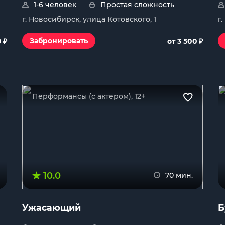
1-6 человек
Простая сложность
г. Новосибирск, улица Котовского, 1
г
₽
₽
Забронировать
0
от 3 500
Перформансы (с актером), 12+
10.0
70 мин.
Ужасающий
Б