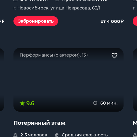
г. Новосибирск, улица Некрасова, 63/1
г
₽
₽
Забронировать
0
от 4 000
Перформансы (с актером), 13+
9.6
60 мин.
Потерянный этаж
М
2-5 человек
Средняя сложность