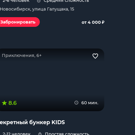
2-6 человек
Средняя сложность
. Новосибирск, улица Галущака, 15
₽
Забронировать
от 4 000
Приключения, 6+
8.6
60 мин.
екретный бункер KIDS
2-12 человек
Простая сложность