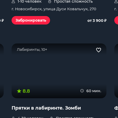
1-10 человек
Простая сложность
г. Новосибирск, улица Дуси Ковальчук, 270
г
₽
₽
Забронировать
0
от 3 900
Лабиринты, 10+
8.8
60 мин.
Прятки в лабиринте. Зомби
Ф