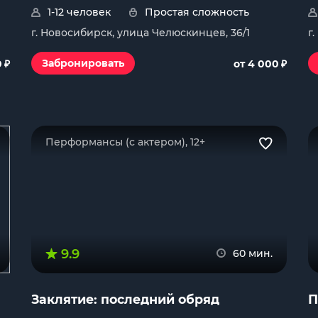
1-12 человек
Простая сложность
г. Новосибирск, улица Челюскинцев, 36/1
г
₽
₽
Забронировать
0
от 4 000
Перформансы (с актером), 12+
9.9
60 мин.
Заклятие: последний обряд
П