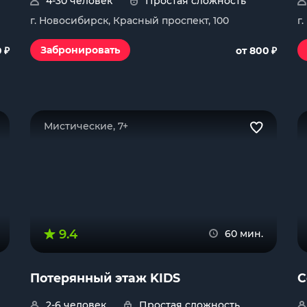
4-30 человек
Простая сложность
г. Новосибирск, Красный проспект, 100
г
₽
₽
Забронировать
0
от 800
Мистические, 7+
9.4
60 мин.
Потерянный этаж KIDS
С
2-6 человек
Простая сложность