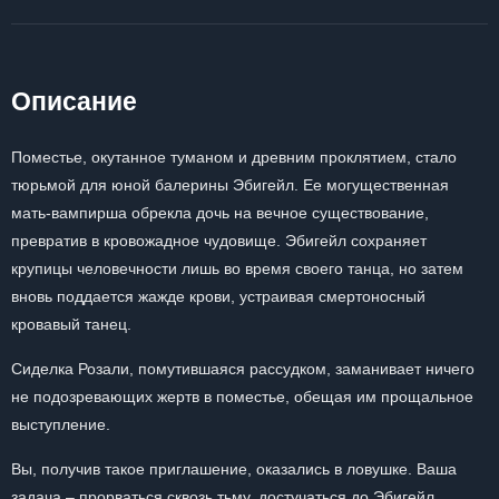
Описание
Поместье, окутанное туманом и древним проклятием, стало
тюрьмой для юной балерины Эбигейл. Ее могущественная
мать-вампирша обрекла дочь на вечное существование,
превратив в кровожадное чудовище. Эбигейл сохраняет
крупицы человечности лишь во время своего танца, но затем
вновь поддается жажде крови, устраивая смертоносный
кровавый танец.
Сиделка Розали, помутившаяся рассудком, заманивает ничего
не подозревающих жертв в поместье, обещая им прощальное
выступление.
Вы, получив такое приглашение, оказались в ловушке. Ваша
задача – прорваться сквозь тьму, достучаться до Эбигейл,