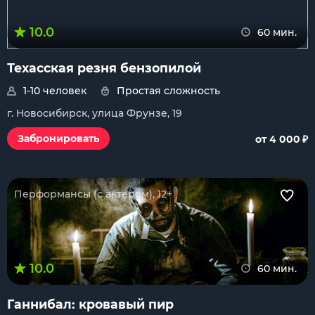
10.0
60 мин.
Техасская резня бензопилой
1-10 человек
Простая сложность
г. Новосибирск, улица Фрунзе, 19
₽
Забронировать
от 4 000
Перформансы (с актером), 12+
10.0
60 мин.
Ганнибал: кровавый пир