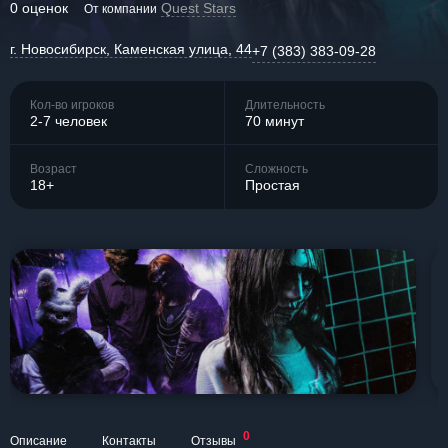
0 оценок
Quest Stars
От компании
г. Новосибирск, Каменская улица, 44
+7 (383) 383-09-28
Кол-во игроков
Длительность
2-7 человек
70 минут
Возраст
Сложность
18+
Простая
0
Описание
Контакты
Отзывы