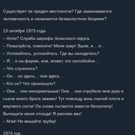
Существует ли предел жестокости? Где заканчивается
человечность и начинается безжалостное безумие?
13 октября 1973 года
– Алло? Служба шерифа техасского округа.
– Пожалуйста, помогите! Меня зовут Эшли, я… я…
– Успокойтесь, успокойтесь. Где вы находитесь?
– Я… я на ферме, или, может, это скотобойня…
– Что случилось?
– Он… он здесь… они здесь…
– Кто он? Что произошло?
– Они… они ненормальные! Они… они отрубили мне руку и
съели моего брата заживо! Тут повсюду вонь гнилой плоти и
мертвого скота! Он снова пытается завести бензопилу!
Вытащите меня отсюда! Я умоляю вас!
– Мэм! Не вешайте трубку!
1974 год