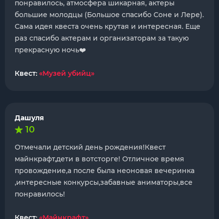
понравилось, атмосфера шикарная, актеры
большие молодцы (Большое спасибо Соне и Лере).
Сама идея квеста очень крутая и интересная. Еще
раз спасибо актерам и организаторам за такую
прекрасную ночь❤️
Квест:
«Музей убийц»
Дашуля
10
Отмечали детский день рождения!Квест
майнкрафт,дети в вотсторге! Отличное время
провождение,а после была неоновая вечеринка
,интересные конкурсы,забавные аниматоры,все
понравилось!
Квест:
«Майнкрафт»