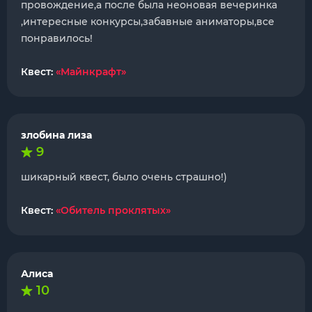
провождение,а после была неоновая вечеринка
,интересные конкурсы,забавные аниматоры,все
понравилось!
Квест:
«Майнкрафт»
злобина лиза
9
шикарный квест, было очень страшно!)
Квест:
«Обитель проклятых»
Алиса
10