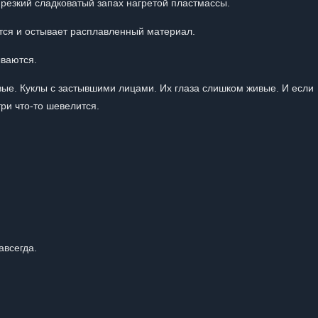
т резкий сладковатый запах нагретой пластмассы.
ется и остывает расплавленный материал.
ываются.
ые. Куклы с застывшими лицами. Их глаза слишком живые. И если
три что-то шевелится.
авсегда.