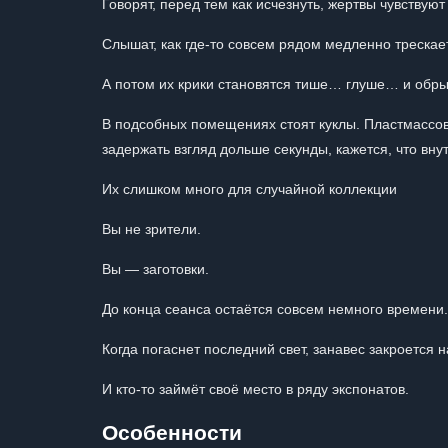
Говорят, перед тем как исчезнуть, жертвы чувствую
Слышат, как где-то совсем рядом медленно треска
А потом их крики становятся тише… глуше… и обр
В подсобных помещениях стоят куклы. Пластмассов
задержать взгляд дольше секунды, кажется, что вну
Их слишком много для случайной коллекции
Вы не зрители.
Вы — заготовки.
До конца сеанса остаётся совсем немного времени.
Когда погаснет последний свет, занавес закроется н
И кто-то займёт своё место в ряду экспонатов.
Особенности