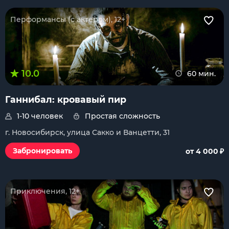
Перформансы (с актером), 12+
10.0
60 мин.
Ганнибал: кровавый пир
1-10 человек
Простая сложность
г. Новосибирск, улица Сакко и Ванцетти, 31
₽
Забронировать
от 4 000
Приключения, 12+