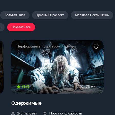
Золотая Нива
Красный Проспект
Маршала Покрышкина
а
Показать все
Перформансы (с актером), 18+
0.0
75 мин.
Одержимые
1-8 человек
Простая сложность