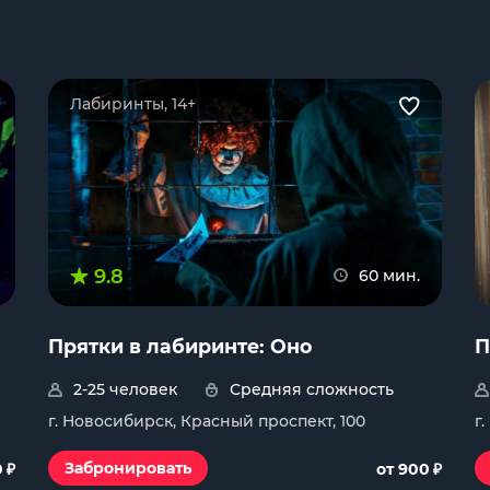
Лабиринты, 14+
9.8
60 мин.
Прятки в лабиринте: Оно
П
2-25 человек
Средняя сложность
г. Новосибирск, Красный проспект, 100
г
₽
₽
Забронировать
0
от 900