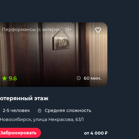
Перформансы (с актером), 13+
9.6
60 мин.
отерянный этаж
2-5 человек
Средняя сложность
. Новосибирск, улица Некрасова, 63/1
₽
Забронировать
от 4 000