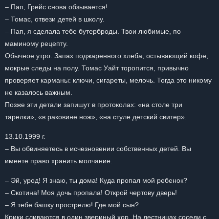
– Пап, Грейс снова обзывается!
– Томас, отвези детей в школу.
– Пап, я сделала тебе бутерброды. Твои любимые, по
маминому рецепту.
Обычное утро. Запах поджаренного хлеба, остывающий кофе,
мокрые следы на полу. Томас Уайт торопится, привычно
проверяет карманы: ключи, сигареты, мелочь. Тогда это никому
не казалось важным.
Позже эти детали запишут в протоколах: «на столе три
тарелки», «в раковине нож», «на стуле детский свитер».
13.10.1999 г.
– Вы обвиняетесь в исчезновении собственных детей. Вы
имеете право хранить молчание.
– Эй, урод! Я знаю, ты дома! Куда пропал мой ребенок?
– Скотина! Моя дочь пропала! Открой чертову дверь!
– Я тебе башку прострелю! Где мой сын?
Крики сливаются в один звериный хор. На лестницах соседи с