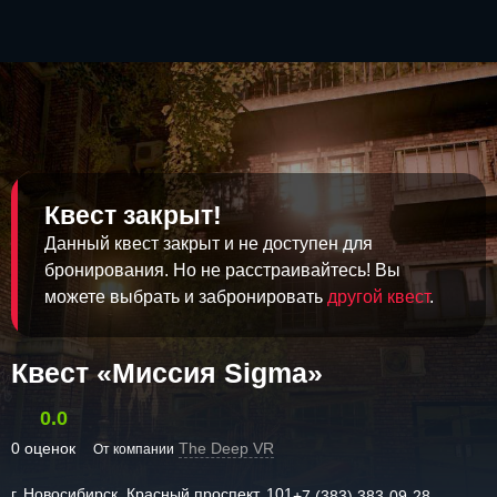
Квест закрыт!
Данный квест закрыт и не доступен для
бронирования. Но не расстраивайтесь! Вы
можете выбрать и забронировать
другой квест
.
Квест «Миссия Sigma»
0.0
0 оценок
The Deep VR
От компании
г. Новосибирск, Красный проспект, 101
+7 (383) 383-09-28