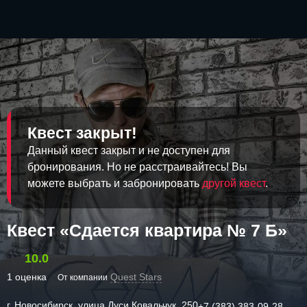
Квест закрыт!
Данный квест закрыт и не доступен для
бронирования. Но не расстраивайтесь! Вы
можете выбрать и забронировать
другой квест
.
Квест «Сдается квартира № 7 Б»
10.0
1 оценка
Quest Stars
От компании
г. Новосибирск, улица Дуси Ковальчук, 250
+7 (383) 383-09-28