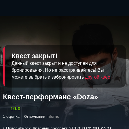
Квест закрыт!
Данный квест закрыт и не доступен для
бронирования. Но не расстраивайтесь! Вы
можете выбрать и забронировать
другой квест
.
Квест-перформанс «Doza»
10.0
1 оценка
Inferno
От компании
г. Новосибирск, Красный проспект, 218
+7 (383) 383-09-28