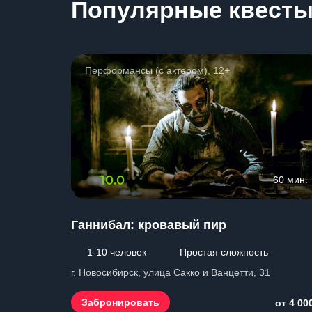
Популярные квест
Перформансы (с актером), 12+
10.0
60 мин.
Ганнибал: кровавый пир
1-10 человек
Простая сложность
г. Новосибирск, улица Сакко и Ванцетти, 31
Забронировать
от 4 00