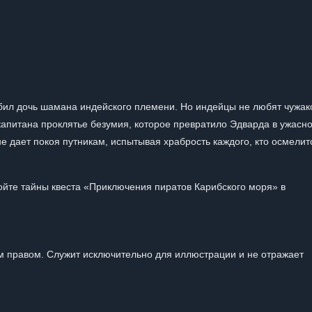
ил дочь шамана индейского племени. Но индейцы не любят чужако
апитана проклятье безумия, которое превратило Эдварда в ужасно
не дает покоя путникам, испытывая храбрость каждого, кто осмелит
ойте тайны квеста «Приключения пиратов Карибского моря» в
 правом. Служит исключительно для иллюстрации и не отражает