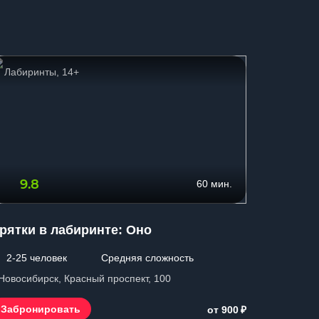
Лабиринты, 14+
Для бо
9.8
0.0
60 мин.
рятки в лабиринте: Оно
Прятки.
2-25 человек
Средняя сложность
2-25 ч
 Новосибирск, Красный проспект, 100
г. Новосиб
₽
Забронировать
Заброн
от 900