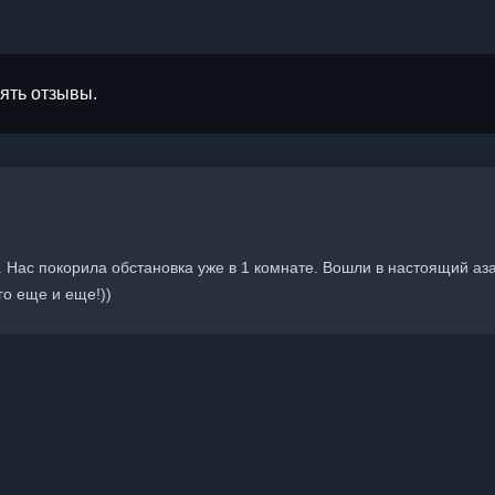
лять отзывы.
. Нас покорила обстановка уже в 1 комнате. Вошли в настоящий аза
го еще и еще!))