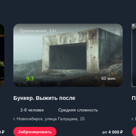
ы
Приключения, 13+
9.3
60 мин.
Бункер. Выжить после
П
2-8 человек
Средняя сложность
г. Новосибирск, улица Галущака, 15
г.
₽
₽
Забронировать
0
от 4 000