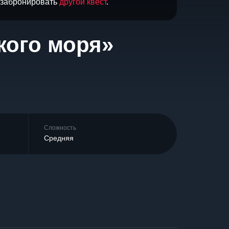
и забронировать
другой квест
.
кого моря»
Сложность
Средняя