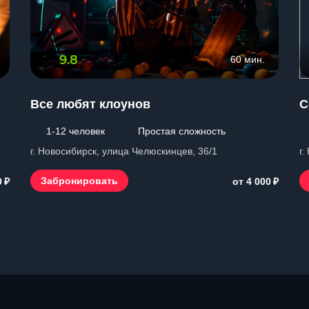
9.8
60 мин.
Все любят клоунов
С
1-12 человек
Простая сложность
г. Новосибирск, улица Челюскинцев, 36/1
г.
₽
₽
Забронировать
0
от 4 000