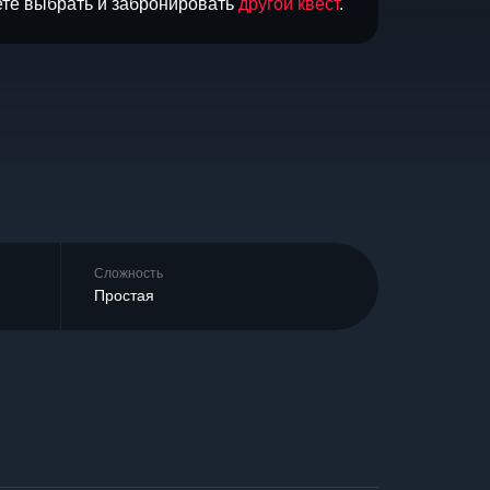
ете выбрать и забронировать
другой квест
.
Сложность
Простая