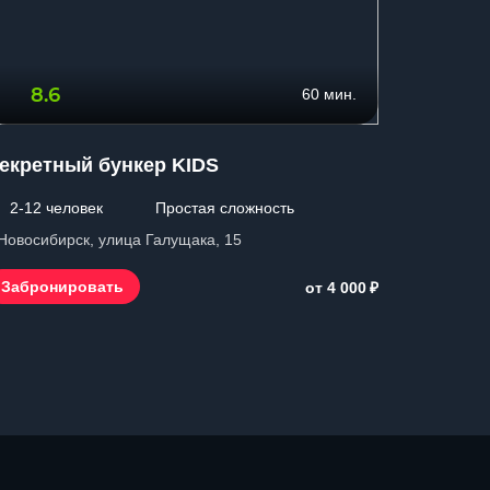
8.6
9.7
60 мин.
екретный бункер KIDS
Шерлок
2-12 человек
Простая сложность
2-10 ч
 Новосибирск, улица Галущака, 15
г. Новосиб
₽
Забронировать
Заброн
от 4 000