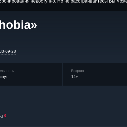
бронирования недоступно. Но не расстраивайтесь! Вы мож
hobia»
383-09-28
ельность
Возраст
инут
14+
ы
0