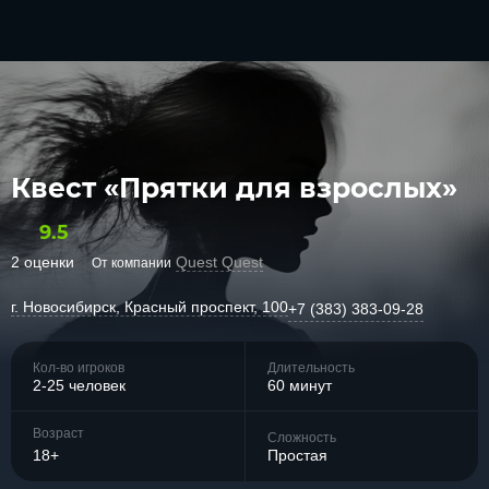
Квест «Прятки для взрослых»
9.5
2 оценки
Quest Quest
От компании
г. Новосибирск, Красный проспект, 100
+7 (383) 383-09-28
Кол-во игроков
Длительность
2-25 человек
60 минут
Возраст
Сложность
18+
Простая