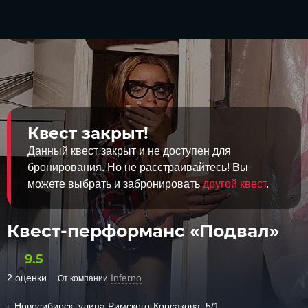
Квест закрыт!
Данный квест закрыт и не доступен для
бронирования. Но не расстраивайтесь! Вы
можете выбрать и забронировать
другой квест
.
Квест-перформанс «Подвал»
9.5
2 оценки
Inferno
От компании
г. Новосибирск, улица Римского-Корсакова, 5/1