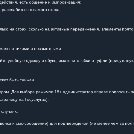
действия, есть общение и импровизация;
 расслабиться с самого входа;
лько на страх, сколько на активные передвижения, элементы прято
имально тихими и незаметными.
те удобную одежду и обувь, исключите юбки и туфли (присутству
ожет быть снижен.
ором. Для выбора режимов 18+ администратор вправе попросить п
страницу на Госуслугах).
 случаях:
 звонка и смс-сообщение) для подтверждения (не менее чем за пол