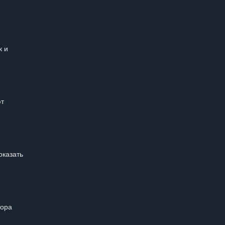
к и
ют
оказать
тора