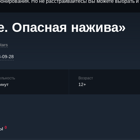
бронирования. Но не расстраивайтесь! Вы можете выбрать 
е. Опасная нажива»
tars
3-09-28
ельность
Возраст
инут
12+
ы
0