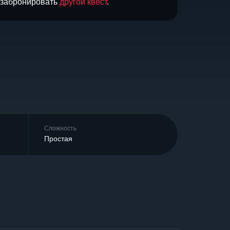
и забронировать
другой квест
.
Сложность
Простая