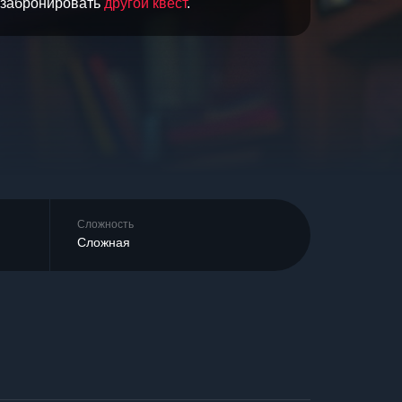
и забронировать
другой квест
.
Сложность
Сложная