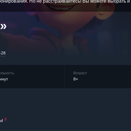
бронирования. Но не расстраивайтесь! Вы можете выбрать 
»
-28
ельность
Возраст
инут
8+
ы
3