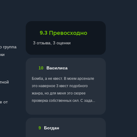
9.3
Превосходно
3 отзыва, 3 оценки
о группа
ики
10
Василиса
Бомба, а не квест. В моем арсенале
тной
это наверное 3 квест подобного
жанра, но для меня это скорее
проверка собственных сил. С зада...
е от
9
Богдан