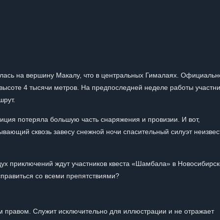
илась на вершину Макалу, что в центральных Гималаях. Официальн
высоте 4 тысячи метров. На предпоследней неделе работы участн
шрут.
диция потеряла большую часть снаряжения и провизии. И вот,
вающий сквозь завесу снежной ночи спасительный силуэт неизвес
дух приключений ждут участников квеста «Шамбала» в Новосибирск
 справиться со всеми препятствиями?
 правом. Служит исключительно для иллюстрации и не отражает