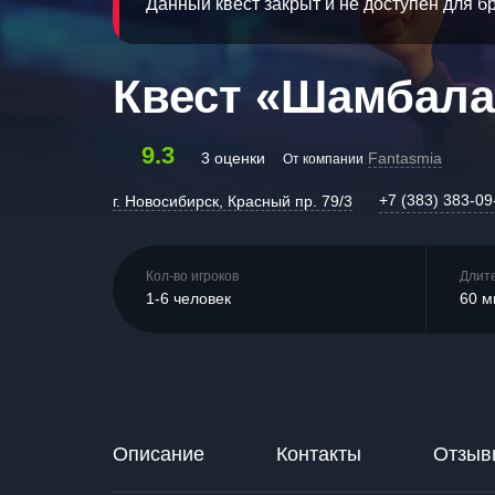
Данный квест закрыт и не доступен для 
Квест «Шамбала
9.3
3 оценки
Fantasmia
От компании
+7 (383) 383-09
г. Новосибирск, Красный пр. 79/3
Кол-во игроков
Длит
1-6 человек
60 м
Описание
Контакты
Отзыв