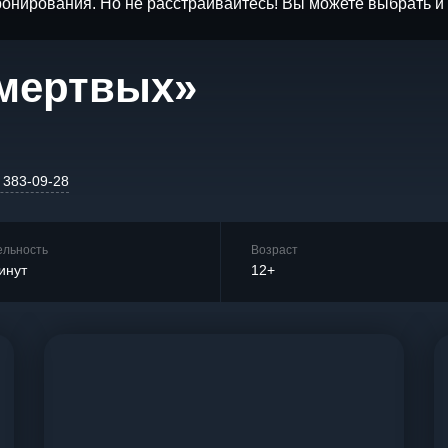
бронирования. Но не расстраивайтесь! Вы можете выбрать 
 мертвых»
) 383-09-28
ельность
Возраст
инут
12+