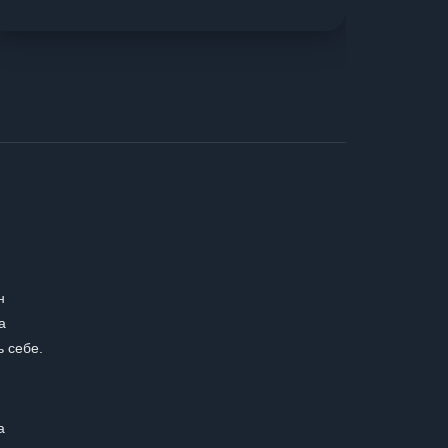
н
а
ь себе.
а