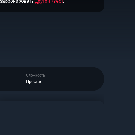
и забронировать
другой квест
.
Сложность
Простая