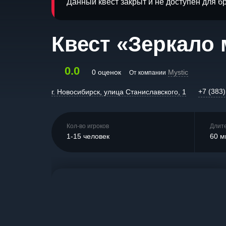
Данный квест закрыт и не доступен для 
Квест «Зеркало
0.0
0 оценок
Mystic
От компании
+7 (383
г. Новосибирск, улица Станиславского, 1
Кол-во игроков
Длит
1-15 человек
60 м